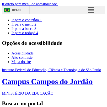
Ir direto para menu de acessibilidade.
BRASIL
Simplifique!
Ir para o conteúdo
1
Ir para o menu
2
Comunica BR
Ir para a busca
3
Ir para o rodapé
4
Participe
Acesso à informação
Opções de acessibilidade
Legislação
Acessibilidade
Canais
Alto contraste
Mapa do site
Instituto Federal de Educação, Ciência e Tecnologia de São Paulo
Campus Campos do Jordão
MINISTÉRIO DA EDUCAÇÃO
Buscar no portal