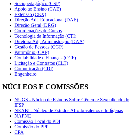
Sociopedagógico (CSP)
Apoio ao Ensino (CAE)
Extensão (CEX)
Direção Adj. Educacional (DAE)
Direção Geral (DRG)
Coordenações de Cursos
Tecnologia da Informação (CTI)
Diretoria Adj. Administração (DAA)
Gestão de Pessoas (CGP)
Patrimônio (CAP)
Contabilidade e Finanças (CCF)
Licitação e Contratos (CLT)
Comunicação (CDI)
Engenheiro
NÚCLEOS E COMISSÕES
NUGS - Núcleo de Estudos Sobre Gênero e Sexualidade do
IFSP
NEABI - Núcleo de Estudos Afro-brasileiros e Indígenas
NAPNE
Comissão Local do PDI
Comissão do PPP
CPA