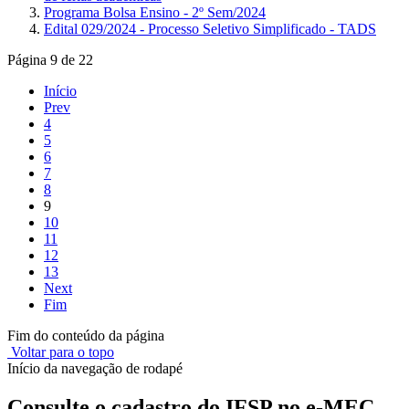
Programa Bolsa Ensino - 2º Sem/2024
Edital 029/2024 - Processo Seletivo Simplificado - TADS
Página 9 de 22
Início
Prev
4
5
6
7
8
9
10
11
12
13
Next
Fim
Fim do conteúdo da página
Voltar para o topo
Início da navegação de rodapé
Consulte o cadastro do IFSP no e-MEC