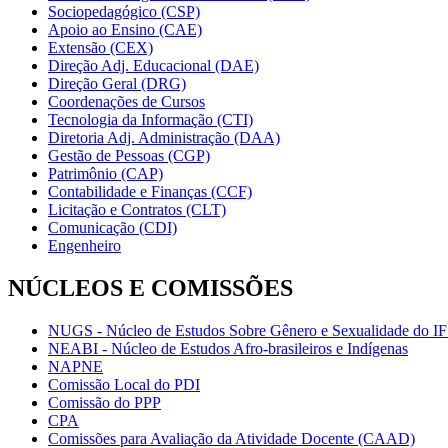
Sociopedagógico (CSP)
Apoio ao Ensino (CAE)
Extensão (CEX)
Direção Adj. Educacional (DAE)
Direção Geral (DRG)
Coordenações de Cursos
Tecnologia da Informação (CTI)
Diretoria Adj. Administração (DAA)
Gestão de Pessoas (CGP)
Patrimônio (CAP)
Contabilidade e Finanças (CCF)
Licitação e Contratos (CLT)
Comunicação (CDI)
Engenheiro
NÚCLEOS E COMISSÕES
NUGS - Núcleo de Estudos Sobre Gênero e Sexualidade do I
NEABI - Núcleo de Estudos Afro-brasileiros e Indígenas
NAPNE
Comissão Local do PDI
Comissão do PPP
CPA
Comissões para Avaliação da Atividade Docente (CAAD)