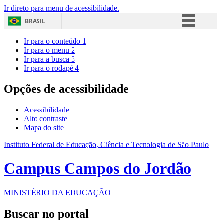
Ir direto para menu de acessibilidade.
BRASIL
Simplifique!
Ir para o conteúdo
1
Ir para o menu
2
Comunica BR
Ir para a busca
3
Ir para o rodapé
4
Participe
Acesso à informação
Opções de acessibilidade
Legislação
Acessibilidade
Canais
Alto contraste
Mapa do site
Instituto Federal de Educação, Ciência e Tecnologia de São Paulo
Campus Campos do Jordão
MINISTÉRIO DA EDUCAÇÃO
Buscar no portal