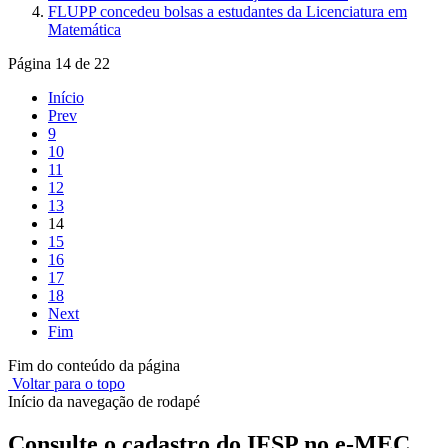
FLUPP concedeu bolsas a estudantes da Licenciatura em
Matemática
Página 14 de 22
Início
Prev
9
10
11
12
13
14
15
16
17
18
Next
Fim
Fim do conteúdo da página
Voltar para o topo
Início da navegação de rodapé
Consulte o cadastro do IFSP no e-MEC