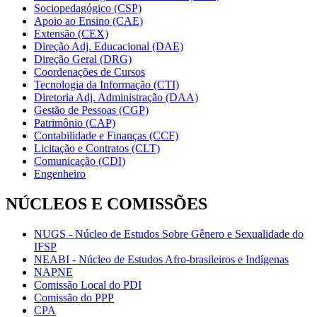
Sociopedagógico (CSP)
Apoio ao Ensino (CAE)
Extensão (CEX)
Direção Adj. Educacional (DAE)
Direção Geral (DRG)
Coordenações de Cursos
Tecnologia da Informação (CTI)
Diretoria Adj. Administração (DAA)
Gestão de Pessoas (CGP)
Patrimônio (CAP)
Contabilidade e Finanças (CCF)
Licitação e Contratos (CLT)
Comunicação (CDI)
Engenheiro
NÚCLEOS E COMISSÕES
NUGS - Núcleo de Estudos Sobre Gênero e Sexualidade do
IFSP
NEABI - Núcleo de Estudos Afro-brasileiros e Indígenas
NAPNE
Comissão Local do PDI
Comissão do PPP
CPA