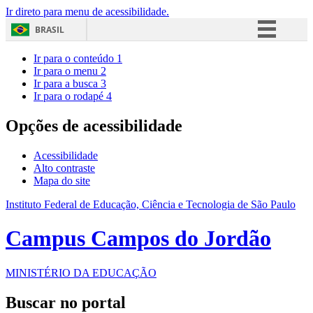
Ir direto para menu de acessibilidade.
BRASIL
Simplifique!
Ir para o conteúdo
1
Ir para o menu
2
Comunica BR
Ir para a busca
3
Ir para o rodapé
4
Participe
Acesso à informação
Opções de acessibilidade
Legislação
Acessibilidade
Canais
Alto contraste
Mapa do site
Instituto Federal de Educação, Ciência e Tecnologia de São Paulo
Campus Campos do Jordão
MINISTÉRIO DA EDUCAÇÃO
Buscar no portal