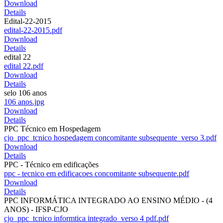
Download
Details
Edital-22-2015
edital-22-2015.pdf
Download
Details
edital 22
edital 22.pdf
Download
Details
selo 106 anos
106 anos.jpg
Download
Details
PPC Técnico em Hospedagem
cjo_ppc_tcnico hospedagem concomitante subsequente_verso 3.pdf
Download
Details
PPC - Técnico em edificações
ppc - tecnico em edificacoes concomitante subsequente.pdf
Download
Details
PPC INFORMÁTICA INTEGRADO AO ENSINO MÉDIO - (4
ANOS) - IFSP-CJO
cjo_ppc_tcnico informtica integrado_verso 4 pdf.pdf