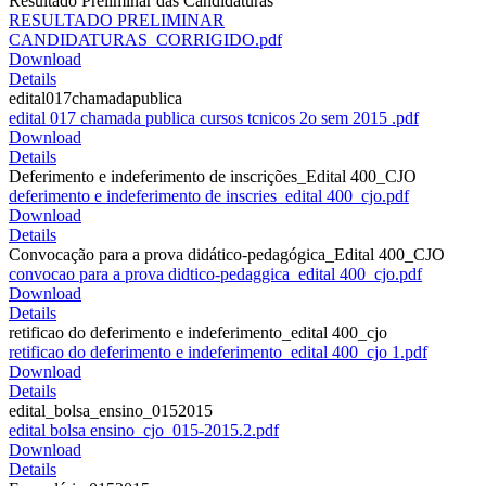
Resultado Preliminar das Candidaturas
RESULTADO PRELIMINAR
CANDIDATURAS_CORRIGIDO.pdf
Download
Details
edital017chamadapublica
edital 017 chamada publica cursos tcnicos 2o sem 2015 .pdf
Download
Details
Deferimento e indeferimento de inscrições_Edital 400_CJO
deferimento e indeferimento de inscries_edital 400_cjo.pdf
Download
Details
Convocação para a prova didático-pedagógica_Edital 400_CJO
convocao para a prova didtico-pedaggica_edital 400_cjo.pdf
Download
Details
retificao do deferimento e indeferimento_edital 400_cjo
retificao do deferimento e indeferimento_edital 400_cjo 1.pdf
Download
Details
edital_bolsa_ensino_0152015
edital bolsa ensino_cjo_015-2015.2.pdf
Download
Details