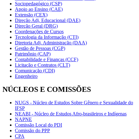
Sociopedagógico (CSP)
Apoio ao Ensino (CAE)
Extensão (CEX)
Direção Adj. Educacional (DAE)
Direção Geral (DRG)
Coordenações de Cursos
Tecnologia da Informação (CTI)
Diretoria Adj. Administração (DAA)
Gestão de Pessoas (CGP)
Patrimônio (CAP)
Contabilidade e Finanças (CCF)
Licitação e Contratos (CLT)
Comunicação (CDI)
Engenheiro
NÚCLEOS E COMISSÕES
NUGS - Núcleo de Estudos Sobre Gênero e Sexualidade do
IFSP
NEABI - Núcleo de Estudos Afro-brasileiros e Indígenas
NAPNE
Comissão Local do PDI
Comissão do PPP
CPA