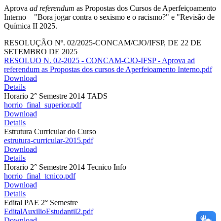
Aprova
ad referendum
as Propostas dos Cursos de Aperfeiçoamento
Interno – "Bora jogar contra o sexismo e o racismo?" e "Revisão de
Química II 2025.
RESOLUÇÃO Nº. 02/2025-CONCAM/CJO/IFSP, DE 22 DE
SETEMBRO DE 2025
RESOLUO N. 02-2025 - CONCAM-CJO-IFSP - Aprova ad
referendum as Propostas dos cursos de Aperfeioamento Interno.pdf
Download
Details
Horario 2° Semestre 2014 TADS
horrio_final_superior.pdf
Download
Details
Estrutura Curricular do Curso
estrutura-curricular-2015.pdf
Download
Details
Horario 2° Semestre 2014 Tecnico Info
horrio_final_tcnico.pdf
Download
Details
Edital PAE 2° Semestre
EditalAuxilioEstudantil2.pdf
Download